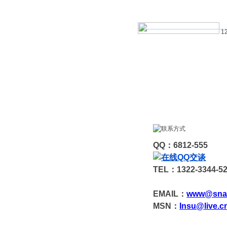
12
QQ：6812-555
TEL：1322-3344-5
EMAIL：
www@sna
MSN：
Insu@live.c