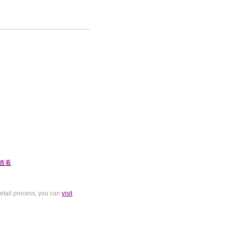
查看
.
tail process, you can
visit